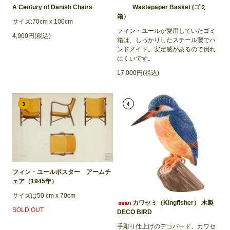
A Century of Danish Chairs
Wastepaper Basket (ゴミ
箱）
サイズ:70cm x 100cm
フィン・ユールが愛用していたゴミ
4,900円(税込)
箱は、しっかりしたスチール製でハ
ンドメイド。安定感があるので倒れ
にくいです。
17,000円(税込)
3
4
フィン・ユールポスター アームチ
ェア（1945年）
サイズは50 cm x 70cm
カワセミ（Kingfisher） 木製
SOLD OUT
DECO BIRD
手彫り仕上げのデコバード、カワセ