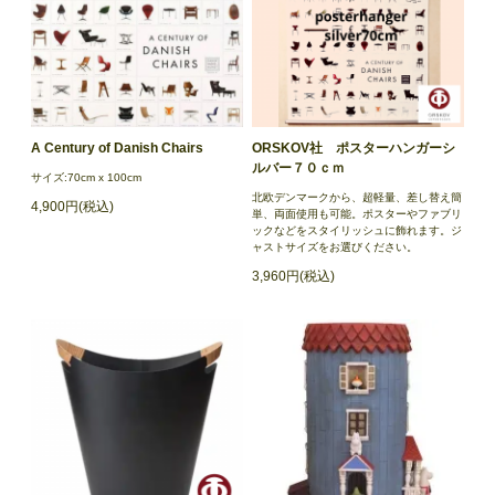
A Century of Danish Chairs
ORSKOV社 ポスターハンガーシ
ルバー７０ｃｍ
サイズ:70cm x 100cm
北欧デンマークから、超軽量、差し替え簡
4,900円(税込)
単、両面使用も可能。ポスターやファブリ
ックなどをスタイリッシュに飾れます。ジ
ャストサイズをお選びください。
3,960円(税込)