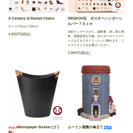
A Century of Danish Chairs
ORSKOV社 ポスターハンガーシ
ルバー７０ｃｍ
サイズ:70cm x 100cm
北欧デンマークから、超軽量、差し替え簡
4,900円(税込)
単、両面使用も可能。ポスターやファブリ
ックなどをスタイリッシュに飾れます。ジ
ャストサイズをお選びください。
3,960円(税込)
Wastepaper Basket (ゴミ
ムーミン屋敷の傘立て
箱）