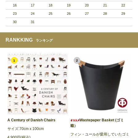
16
17
18
19
20
21
22
23
24
25
26
27
28
29
30
31
RANKKING
ランキング
1
2
A Century of Danish Chairs
Wastepaper Basket (ゴミ
箱）
サイズ:70cm x 100cm
フィン・ユールが愛用していたゴミ
4,900円(税込)