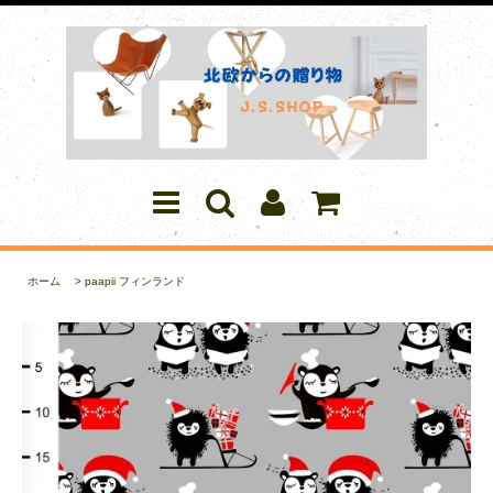
ホーム
>
paapii フィンランド