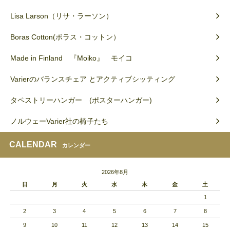
Lisa Larson（リサ・ラーソン）
Boras Cotton(ボラス・コットン）
Made in Finland 『Moiko』 モイコ
Varierのバランスチェア とアクティブシッティング
タペストリーハンガー (ポスターハンガー)
ノルウェーVarier社の椅子たち
CALENDAR
カレンダー
2026年8月
日
月
火
水
木
金
土
1
2
3
4
5
6
7
8
9
10
11
12
13
14
15