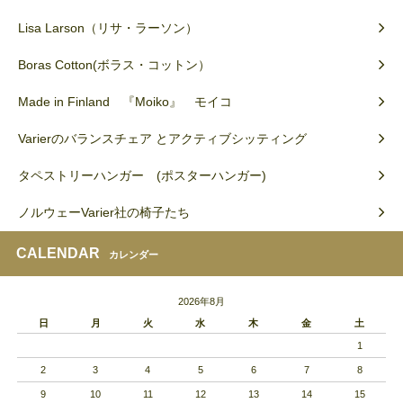
Lisa Larson（リサ・ラーソン）
Boras Cotton(ボラス・コットン）
Made in Finland 『Moiko』 モイコ
Varierのバランスチェア とアクティブシッティング
タペストリーハンガー (ポスターハンガー)
ノルウェーVarier社の椅子たち
CALENDAR
カレンダー
2026年8月
日
月
火
水
木
金
土
1
2
3
4
5
6
7
8
9
10
11
12
13
14
15