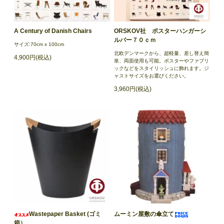
A Century of Danish Chairs
ORSKOV社 ポスターハンガーシ
ルバー７０ｃｍ
サイズ:70cm x 100cm
北欧デンマークから、超軽量、差し替え簡
4,900円(税込)
単、両面使用も可能。ポスターやファブリ
ックなどをスタイリッシュに飾れます。ジ
ャストサイズをお選びください。
3,960円(税込)
Wastepaper Basket (ゴミ
ムーミン屋敷の傘立て
箱）