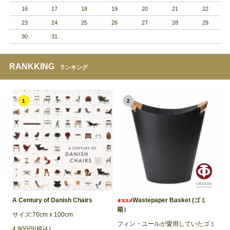
16
17
18
19
20
21
22
23
24
25
26
27
28
29
30
31
RANKKING
ランキング
1
2
A Century of Danish Chairs
Wastepaper Basket (ゴミ
箱）
サイズ:70cm x 100cm
フィン・ユールが愛用していたゴミ
4,900円(税込)