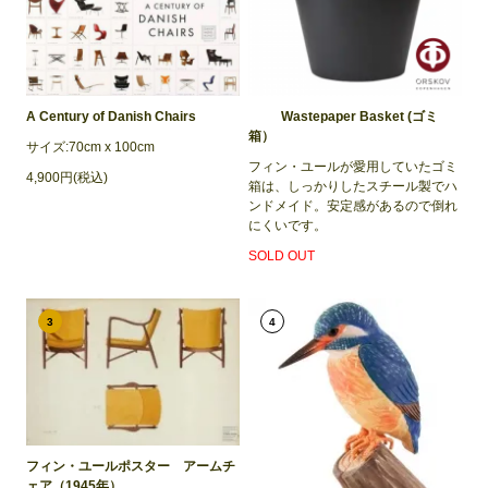
A Century of Danish Chairs
Wastepaper Basket (ゴミ
箱）
サイズ:70cm x 100cm
フィン・ユールが愛用していたゴミ
4,900円(税込)
箱は、しっかりしたスチール製でハ
ンドメイド。安定感があるので倒れ
にくいです。
SOLD OUT
3
4
フィン・ユールポスター アームチ
ェア（1945年）