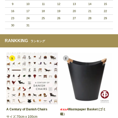
9
10
11
12
13
14
15
16
17
18
19
20
21
22
23
24
25
26
27
28
29
30
31
RANKKING
ランキング
1
2
A Century of Danish Chairs
Wastepaper Basket (ゴミ
箱）
サイズ:70cm x 100cm