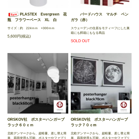
PLASTEX Evergreen 花
バードハウス マルチ ベン
ガラ（赤）
瓶 フラワーベース XL 白
スウェーデンの住居をモティーフにした巣
サイズ：約 224ｍｍ ×300ｍｍ
箱にも餌箱にもなる商品
5,600円(税込)
SOLD OUT
ORSKOV社 ポスターハンガーブ
ORSKOV社 ポスターハンガーブ
ラック６０ｃｍ
ラック７０ｃm
北欧デンマークから、超軽量、差し替え簡
北欧デンマークから、超軽量、差し替え簡
単、両面使用も可能。ポスターやファブリ
単、両面使用も可能。ポスターやファブリ