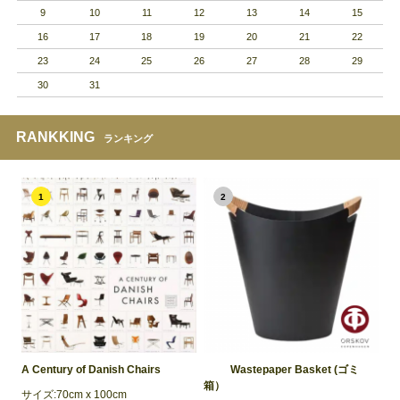
9
10
11
12
13
14
15
16
17
18
19
20
21
22
23
24
25
26
27
28
29
30
31
RANKKING
ランキング
1
2
A Century of Danish Chairs
Wastepaper Basket (ゴミ
箱）
サイズ:70cm x 100cm