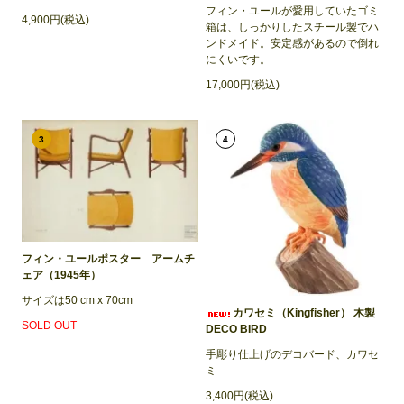
フィン・ユールが愛用していたゴミ
4,900円(税込)
箱は、しっかりしたスチール製でハ
ンドメイド。安定感があるので倒れ
にくいです。
17,000円(税込)
3
4
フィン・ユールポスター アームチ
ェア（1945年）
サイズは50 cm x 70cm
カワセミ（Kingfisher） 木製
SOLD OUT
DECO BIRD
手彫り仕上げのデコバード、カワセ
ミ
3,400円(税込)