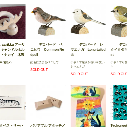
aarikka アーリ
デコバード ベ
デコバード シ
デコ
ニヒワ Common Re
マエナガ Long-tailed
クイタダキ 
 キャンドルホル
dpoll
tit
st
 トナカイ 木製
紅色に染まるベニヒワ
小さくて尾羽が長い可愛い
小さくて可
0円(税込)
シマエナガ
キ
SOLD OUT
SOLD OUT
SOLD OU
バリアブル アタッチメ
タペストリーハ
Tyokoneet