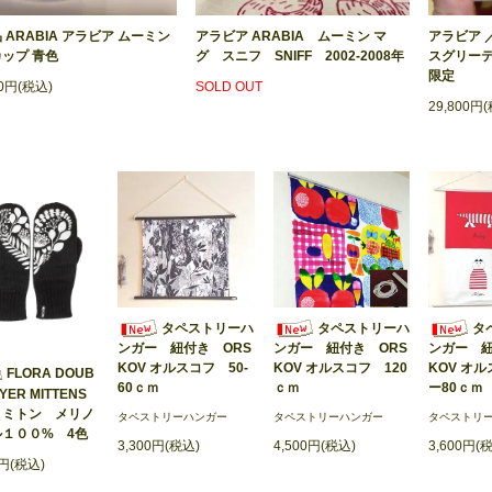
 ARABIA アラビア ムーミン
アラビア ARABIA ムーミン マ
アラビア 
ップ 青色
グ スニフ SNIFF 2002-2008年
スグリーティ
限定
00円(税込)
SOLD OUT
29,800円
タペストリーハ
タペストリーハ
タ
ンガー 紐付き ORS
ンガー 紐付き ORS
ンガー 紐
KOV オルスコフ 50-
KOV オルスコフ 120
KOV オル
FLORA DOUB
60ｃｍ
ｃｍ
ー80ｃｍ
AYER MITTENS
ミトン メリノ
タペストリーハンガー
タペストリーハンガー
タペストリ
ル１００% 4色
3,300円(税込)
4,500円(税込)
3,600円(
0円(税込)