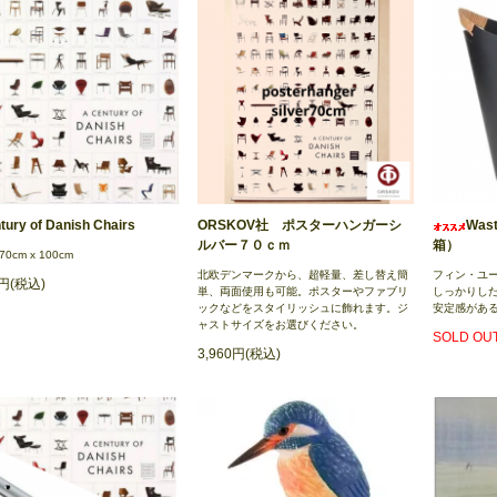
tury of Danish Chairs
ORSKOV社 ポスターハンガーシ
Wast
ルバー７０ｃｍ
箱）
0cm x 100cm
北欧デンマークから、超軽量、差し替え簡
フィン・ユ
0円(税込)
単、両面使用も可能。ポスターやファブリ
しっかりし
ックなどをスタイリッシュに飾れます。ジ
安定感があ
ャストサイズをお選びください。
SOLD OU
3,960円(税込)