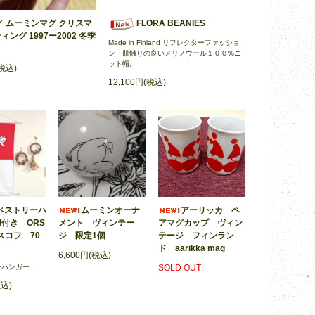
／ ムーミンマグ クリスマ
FLORA BEANIES
ング 1997ー2002 冬季
Made in Finland リフレクターファッショ
ン 肌触りの良いメリノウール１００%ニ
ット帽。
(税込)
12,100円(税込)
ペストリーハ
ムーミンオーナ
アーリッカ ペ
メント ヴィンテー
アマグカップ ヴィン
付き ORS
ジ 限定1個
テージ フィンラン
スコフ 70
ド aarikka mag
6,600円(税込)
SOLD OUT
ーハンガー
税込)