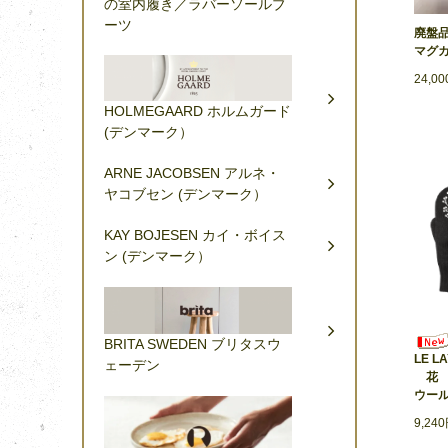
の室内履き／ラバーソールブ
ーツ
廃盤品
マグカ
24,0
HOLMEGAARD ホルムガード
(デンマーク）
ARNE JACOBSEN アルネ・
ヤコブセン (デンマーク）
KAY BOJESEN カイ・ボイス
ン (デンマーク）
BRITA SWEDEN ブリタスウ
LE L
ェーデン
花 
ウー
9,24