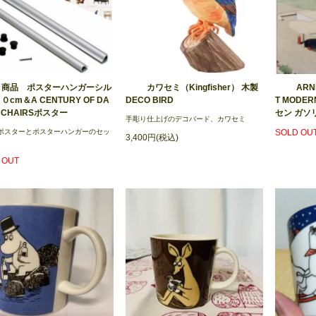
ト商品 ポスターハンガーシル
カワセミ（Kingfisher） 木製
ARN
０cm＆A CENTURY OF DA
DECO BIRD
T MODE
I CHAIRSポスター
セン ガソ
手彫り仕上げのデコバード、カワセミ
ポスターとポスターハンガーのセッ
SOLD OU
3,400円(税込)
 OUT