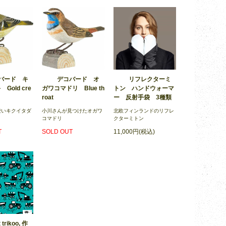
バード キ
デコバード オ
リフレクターミ
Gold cre
ガワコマドリ Blue th
トン ハンドウォーマ
roat
ー 反射手袋 3種類
愛いキクイタダ
小川さんが見つけたオガワ
北欧フィンランドのリフレ
コマドリ
クターミトン
T
SOLD OUT
11,000円(税込)
 trikoo, 作