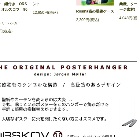
ント
 紐付き ORS
業機、ター
 オルスコフ 90
ージ素材)
Rosina猫の眼鏡ケース
12,650円(税込)
4,048円(
2,200円(税込)
トリーハンガー
0円(税込)