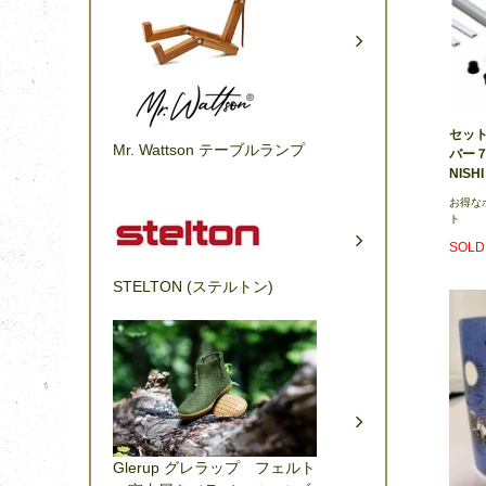
セッ
Mr. Wattson テーブルランプ
バー７
NISH
お得な
ト
SOLD
STELTON (ステルトン)
Glerup グレラップ フェルト