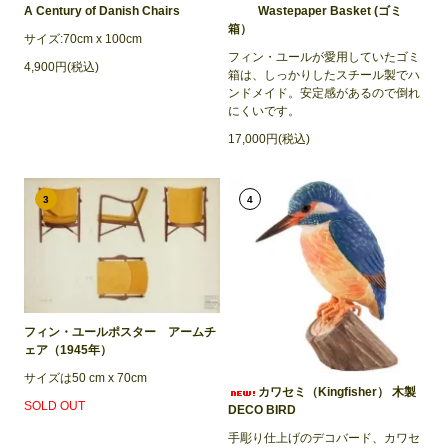
A Century of Danish Chairs
Wastepaper Basket (ゴミ
箱）
サイズ:70cm x 100cm
フィン・ユールが愛用していたゴミ
4,900円(税込)
箱は、しっかりしたスチール製でハ
ンドメイド。安定感があるので倒れ
にくいです。
17,000円(税込)
3
4
フィン・ユールポスター アームチ
ェア（1945年）
サイズは50 cm x 70cm
カワセミ（Kingfisher） 木製
SOLD OUT
DECO BIRD
手彫り仕上げのデコバード、カワセ